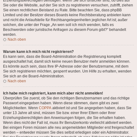
Erziehungsberechtigten benötigen. Wenn Sie sich unsicher sind, ob dies auf
Sie oder die Website, auf der Sie sich zu registrieren versuchen, zutrifft, ziehen
Sie einen rechtlichen Beistand zu Rate. Bitte beachten Sie, dass phpBB
Limited und der Besitzer dieses Boards keine Rechtsberatung anbieten kann
und nicht die Anlaufstelle für Rechtsangelegenheiten jeglicher Art ist; außer
solchen, die unter der Frage „An wen soll ich mich wenden, falls es
Beschwerden oder juristische Anfragen zu diesem Forum gibt?“ behandelt
werden.
Nach oben
Warum kann ich mich nicht registrieren?
Es kann sein, dass die Board-Administration die Registrierung komplett
ausgeschaltet hat, damit sich keine neuen Benutzer mehr anmelden können.
Es könnte auch sein, dass Ihre IP-Adresse oder der Benutzername, mit dem
Sie sich registrieren möchten, gesperrt wurden. Um Hilfe zu erhalten, wenden
Sie sich an die Board-Administration.
Nach oben
Ich habe mich registriert, kann mich aber nicht anmelden!
Überprüfen Sie zuerst, ob Sie den richtigen Benutzernamen und das richtige
Passwort eingegeben haben. Wenn diese stimmen, dann gibt es zwei
Möglichkeiten. Wenn
COPPA
aktiviert ist und Sie angegeben haben, dass Sie
unter 13 Jahre alt sind, müssen Sie bzw. einer Ihrer Eltern oder Ihrer
Erziehungsberechtigten den Anweisungen folgen, die Sie erhalten haben.
Wenn dies nicht der Fall ist, muss Ihr Benutzerkonto vielleicht aktiviert werden.
Bei einigen Foren müssen alle neu angemeldeten Mitglieder erst freigeschaltet
werden – entweder müssen Sie dies selbst erledigen oder ein Administrator.