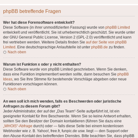
phpBB betreffende Fragen
Wer hat diese Forensoftware entwickelt?
Diese Software (in ihrer unmodifizierten Fassung) wurde von
phpBB Limited
entwickelt und veröffentlicht. Sie ist urheberrechtlich geschützt. Sie wurde unter
der GNU General Public License, Version 2 (GPL-2.0) veröffentlicht und kann
frei vertrieben werden. Weitere Details finden Sie
auf der Seite von phpBB
Limited
. Eine deutschsprachige Anlaufstelle ist unter
phpBB.de
zu finden.
Nach oben
Warum ist Funktion x oder y nicht enthalten?
Diese Software wurde von phpBB Limited geschrieben. Wenn Sie denken,
dass eine Funktion implementiert werden sollte, dann besuchen Sie
phpBB
Ideas
, wo Sie Ihre Stimme für bestehende Vorschläge abgeben oder neue
Funktionen vorschlagen können.
Nach oben
An wen soll ich mich wenden, falls es Beschwerden oder juristische
Anfragen zu diesem Forum gibt?
Jeder Administrator, der auf der „Das Team“-Seite aufgeführt ist, ist ein
geeigneter Kontakt für Ihre Beschwerde. Wenn Sie so keine Antwort erhalten,
sollten Sie den Besitzer der Domain kontaktieren (führen Sie dazu eine
„WHOIS“-Abfrage
durch) oder — falls diese Seite bei einem kostenlosen
Webhoster wie z. B. Yahoo!, free.fr, funpic.de usw. liegt — den Support oder
den Abuse-Kontakt des betreffenden Dienstes. Bitte beachten Sie, dass phpBB