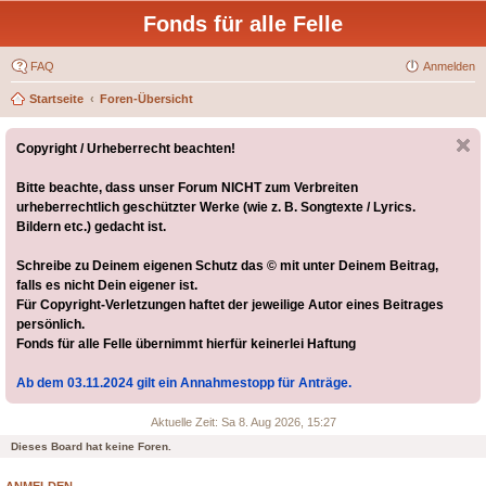
Fonds für alle Felle
FAQ
Anmelden
Startseite
Foren-Übersicht
Copyright / Urheberrecht beachten!
Bitte beachte, dass unser Forum NICHT zum Verbreiten
urheberrechtlich geschützter Werke (wie z. B. Songtexte / Lyrics.
Bildern etc.) gedacht ist.
Schreibe zu Deinem eigenen Schutz das © mit unter Deinem Beitrag,
falls es nicht Dein eigener ist.
Für Copyright-Verletzungen haftet der jeweilige Autor eines Beitrages
persönlich.
Fonds für alle Felle übernimmt hierfür keinerlei Haftung
Ab dem 03.11.2024 gilt ein Annahmestopp für Anträge.
Aktuelle Zeit: Sa 8. Aug 2026, 15:27
Dieses Board hat keine Foren.