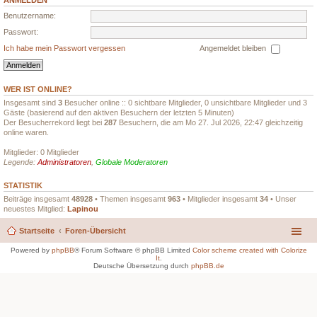
ANMELDEN
Benutzername:
Passwort:
Ich habe mein Passwort vergessen
Angemeldet bleiben
WER IST ONLINE?
Insgesamt sind
3
Besucher online :: 0 sichtbare Mitglieder, 0 unsichtbare Mitglieder und 3
Gäste (basierend auf den aktiven Besuchern der letzten 5 Minuten)
Der Besucherrekord liegt bei
287
Besuchern, die am Mo 27. Jul 2026, 22:47 gleichzeitig
online waren.
Mitglieder: 0 Mitglieder
Legende:
Administratoren
,
Globale Moderatoren
STATISTIK
Beiträge insgesamt
48928
• Themen insgesamt
963
• Mitglieder insgesamt
34
• Unser
neuestes Mitglied:
Lapinou
Startseite
Foren-Übersicht
Powered by
phpBB
® Forum Software © phpBB Limited
Color scheme created with Colorize
It
.
Deutsche Übersetzung durch
phpBB.de