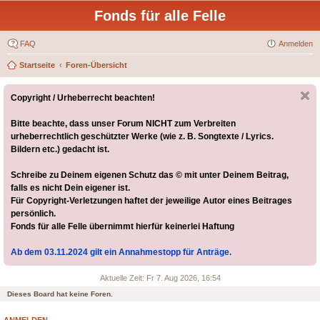
Fonds für alle Felle
FAQ
Anmelden
Startseite
Foren-Übersicht
Copyright / Urheberrecht beachten!
Bitte beachte, dass unser Forum NICHT zum Verbreiten
urheberrechtlich geschützter Werke (wie z. B. Songtexte / Lyrics.
Bildern etc.) gedacht ist.
Schreibe zu Deinem eigenen Schutz das © mit unter Deinem Beitrag,
falls es nicht Dein eigener ist.
Für Copyright-Verletzungen haftet der jeweilige Autor eines Beitrages
persönlich.
Fonds für alle Felle übernimmt hierfür keinerlei Haftung
Ab dem 03.11.2024 gilt ein Annahmestopp für Anträge.
Aktuelle Zeit: Fr 7. Aug 2026, 16:54
Dieses Board hat keine Foren.