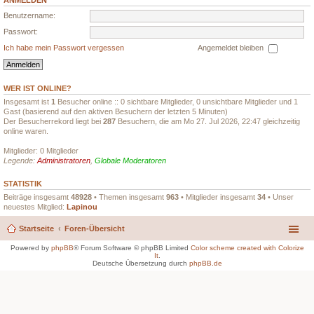
ANMELDEN
Benutzername:
Passwort:
Ich habe mein Passwort vergessen
Angemeldet bleiben
WER IST ONLINE?
Insgesamt ist
1
Besucher online :: 0 sichtbare Mitglieder, 0 unsichtbare Mitglieder und 1
Gast (basierend auf den aktiven Besuchern der letzten 5 Minuten)
Der Besucherrekord liegt bei
287
Besuchern, die am Mo 27. Jul 2026, 22:47 gleichzeitig
online waren.
Mitglieder: 0 Mitglieder
Legende:
Administratoren
,
Globale Moderatoren
STATISTIK
Beiträge insgesamt
48928
• Themen insgesamt
963
• Mitglieder insgesamt
34
• Unser
neuestes Mitglied:
Lapinou
Startseite
Foren-Übersicht
Powered by
phpBB
® Forum Software © phpBB Limited
Color scheme created with Colorize
It
.
Deutsche Übersetzung durch
phpBB.de