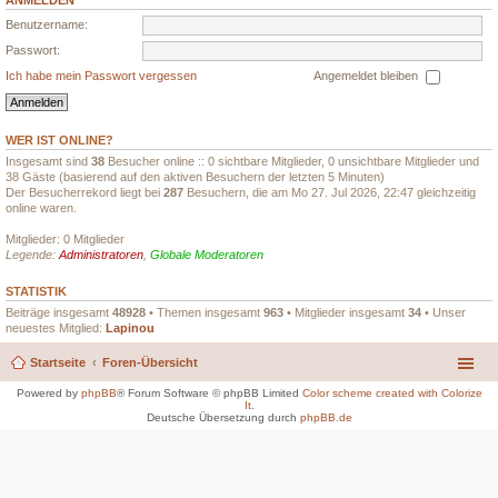
ANMELDEN
Benutzername:
Passwort:
Ich habe mein Passwort vergessen
Angemeldet bleiben
WER IST ONLINE?
Insgesamt sind
38
Besucher online :: 0 sichtbare Mitglieder, 0 unsichtbare Mitglieder und
38 Gäste (basierend auf den aktiven Besuchern der letzten 5 Minuten)
Der Besucherrekord liegt bei
287
Besuchern, die am Mo 27. Jul 2026, 22:47 gleichzeitig
online waren.
Mitglieder: 0 Mitglieder
Legende:
Administratoren
,
Globale Moderatoren
STATISTIK
Beiträge insgesamt
48928
• Themen insgesamt
963
• Mitglieder insgesamt
34
• Unser
neuestes Mitglied:
Lapinou
Startseite
Foren-Übersicht
Powered by
phpBB
® Forum Software © phpBB Limited
Color scheme created with Colorize
It
.
Deutsche Übersetzung durch
phpBB.de