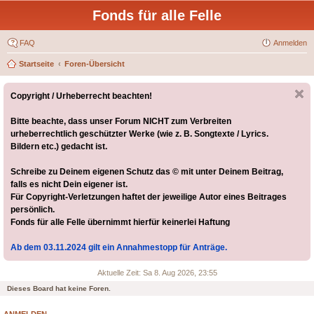
Fonds für alle Felle
FAQ
Anmelden
Startseite
Foren-Übersicht
Copyright / Urheberrecht beachten!
Bitte beachte, dass unser Forum NICHT zum Verbreiten
urheberrechtlich geschützter Werke (wie z. B. Songtexte / Lyrics.
Bildern etc.) gedacht ist.
Schreibe zu Deinem eigenen Schutz das © mit unter Deinem Beitrag,
falls es nicht Dein eigener ist.
Für Copyright-Verletzungen haftet der jeweilige Autor eines Beitrages
persönlich.
Fonds für alle Felle übernimmt hierfür keinerlei Haftung
Ab dem 03.11.2024 gilt ein Annahmestopp für Anträge.
Aktuelle Zeit: Sa 8. Aug 2026, 23:55
Dieses Board hat keine Foren.